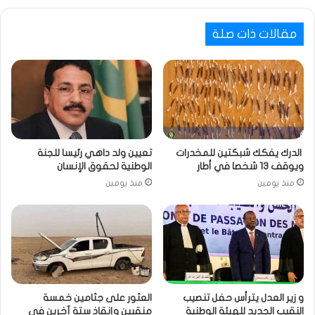
مقالات ذات صلة
الدرك يفكك شبكتين للمخدرات
تعيين ولد داهي رئيسا للجنة
ويوقف 13 شخصا في أطار
الوطنية لحقوق الإنسان
منذ يومين
منذ يومين
و زير العدل يترأس حفل تنصيب
العثور على جثامين خمسة
النقيب الجديد للهيئة الوطنية
منقبين وإنقاذ ستة آخرين في