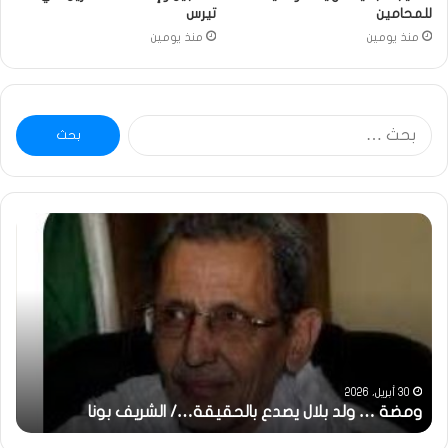
للمحامين
تيرس
منذ يومين
منذ يومين
البحث
عن:
خاطرة
:
تحية
تقدير
خاصة
لكم
جميعا…/
الشيخ
التراد
31 مايو، 2025
ال يصدع بالحقيقة…/ الشريف بونا
محمد
خاطرة : تحية تقدير