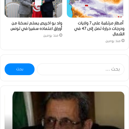
أمطار مرتقبة على 7 ولايات
ولد بو اخريص يسلم نسخة من
ودرجات حرارة تصل إلى 47 في
أوراق اعتماده سفيرا في تونس
الشمال
منذ يومين
منذ يومين
البحث
عن:
ومضة
خاط
:
…
ولد
تحي
بلال
تقد
يصدع
خاص
بالحقيقة…/
لكم