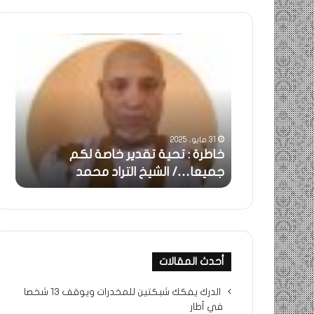
خاطرة
ومض
:
..أف
تحية
شمس
تقدير
الإنس
خاصة
في
لكم
أمتي
جميعا…/
الشر
31 مايو، 2025
الشيخ
بونا
بالحقيقة…/
خاطرة : تحية تقدير خاصة لكم
وم
التراد
جميعا…/ الشيخ التراد محمد
أم
محمد
أحدث المقالات
الدرك يفكك شبكتين للمخدرات ويوقف 13 شخصا
في أطار