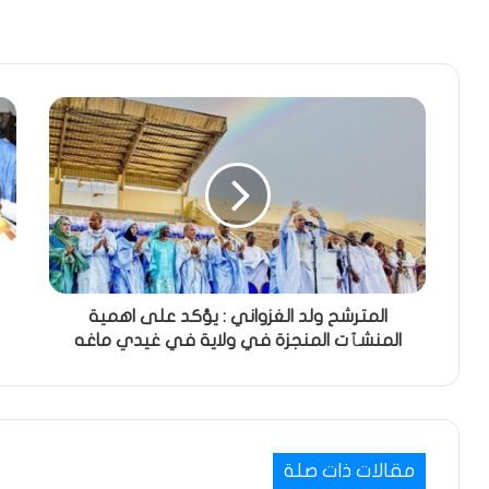
المترشح ولد الغزواني : يؤكد على اهمية
المنشٱت المنجزة في ولاية في غيدي ماغه
مقالات ذات صلة