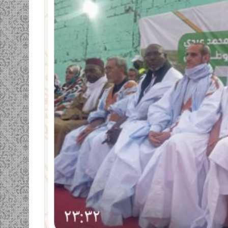
ومضة…./
بومديد…..صرخة
استغاثة..
معادة..؟
/
الشريف
بونا
صاف …/ بين
25 يونيو، 2022
ندان المغاضبين
ومضة…./ بومديد…..صرخة استغاثة..
معادة..؟ / الشريف بونا