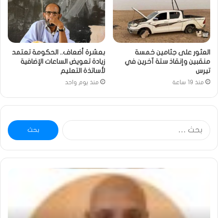
العثور على جثامين خمسة
بعشرة أضعاف.. الحكومة تعتمد
منقبين وإنقاذ ستة آخرين في
زيادة تعويض الساعات الإضافية
تيرس
لأساتذة التعليم
منذ 19 ساعة
منذ يوم واحد
البحث
عن:
خاطرة
وم
:
..أ
تحية
شم
تقدير
الإن
خاصة
في